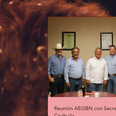
Reunión AEGBN con Secreta
Coahuila